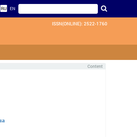
RU
EN
ISSN(ONLINE): 2522-1760
Content
ua​