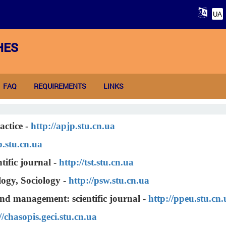
UA
HES
FAQ
REQUIREMENTS
LINKS
actice -
http://apjp.stu.cn.ua
p.stu.cn.ua
tific journal
-
http://tst.stu.cn.ua
logy, Sociology -
http://psw.stu.cn.ua
nd management: scientific journal -
http://ppeu.stu.cn.
//chasopis.geci.stu.cn.ua